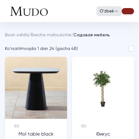
O'zbek
Bosh sahifa
/
Barcha mahsulotlar
/
Садовая мебель
Ko'rsatilmoqda
1
dan
24
(
gacha
48
)
(0)
(0)
Mol table black
Фикус