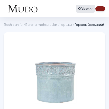
O'zbek
Bosh sahifa
/
Barcha mahsulotlar
/
горшки
/
Горшок (средний)