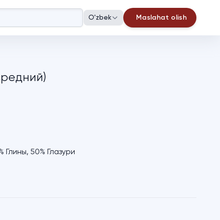
O'zbek
Maslahat olish
средний)
1
 Глины, 50% Глазури