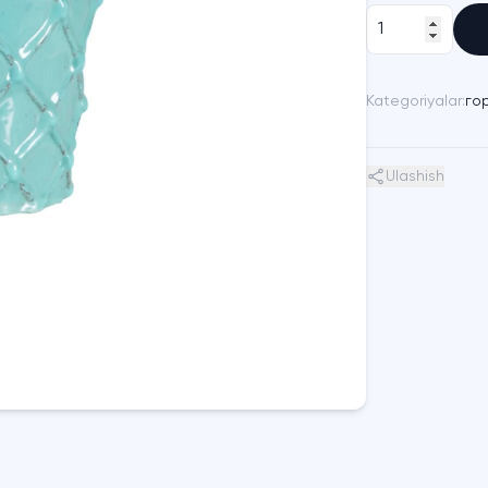
Kategoriyalar:
го
Ulashish