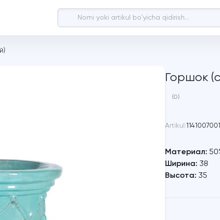
й)
Горшок (
(0)
Artikul:
114100700
Материал:
50%
Ширина:
38
Высота:
35