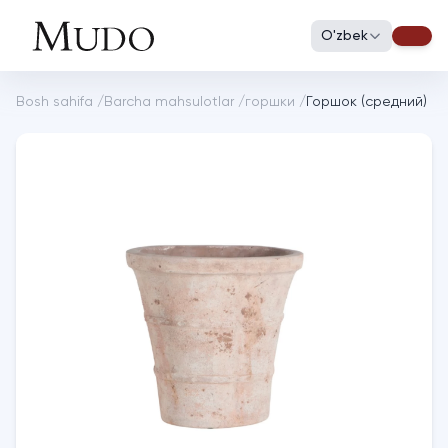
O'zbek
Bosh sahifa
/
Barcha mahsulotlar
/
горшки
/
Горшок (средний)