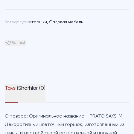
Kategoriyalar:
горшки
,
Садовая мебель
Ulashish
Tavsif
Sharhlar (0)
О товаре:
Оригинальное название – PRATO SAKSI M
Декоративный цветочный горшок, изготовленный из
глины, известной своей естественной и прочной