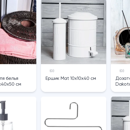
(0)
(0)
ля белья
Ершик Mat 10х10х40 см
Дозат
х40х50 см
Dakota