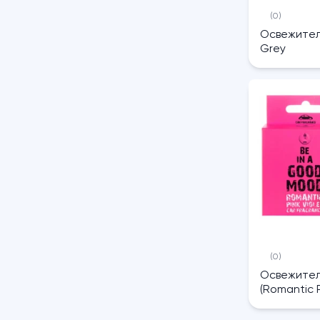
(0)
Освежитель
Grey
(0)
Освежител
(Romantic P