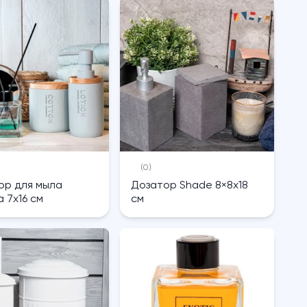
(0)
ор для мыла
Дозатор Shade 8×8х18
 7х16 см
см