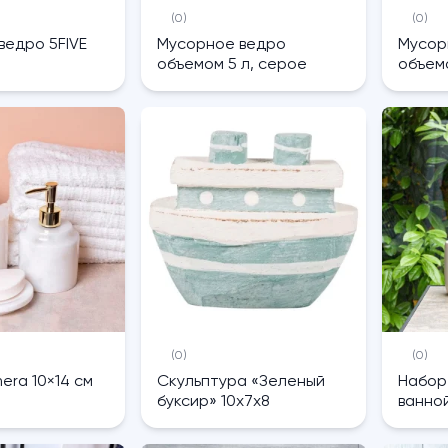
(0)
(0)
ведро 5FIVE
Мусорное ведро
Мусор
объемом 5 л, серое
объем
(0)
(0)
era 10×14 см
Скульптура «Зеленый
Набор
буксир» 10x7x8
ванной