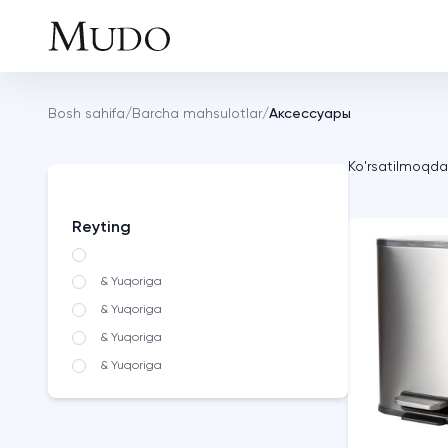
Bosh sahifa
/
Barcha mahsulotlar
/
Аксессуары
Ko'rsatilmoqd
Reyting
& Yuqoriga
& Yuqoriga
& Yuqoriga
& Yuqoriga