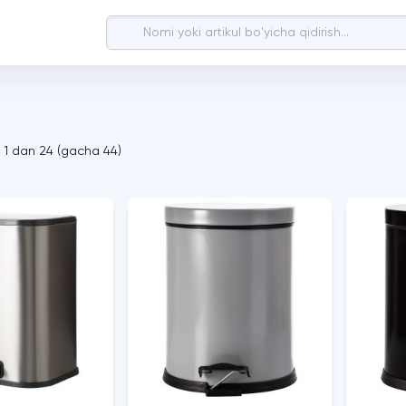
a
1
dan
24
(
gacha
44
)