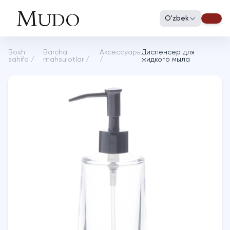
O'zbek
Bosh
Barcha
Аксессуары
Диспенсер для
sahifa
/
mahsulotlar
/
/
жидкого мыла