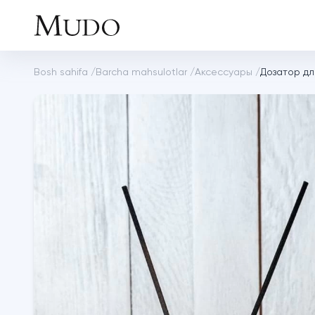
Bosh sahifa
/
Barcha mahsulotlar
/
Аксессуары
/
Дозатор дл