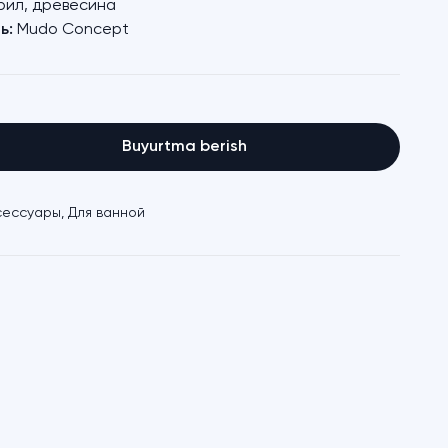
рил, древесина
ь:
Mudo Concept
Buyurtma berish
сессуары
,
Для ванной