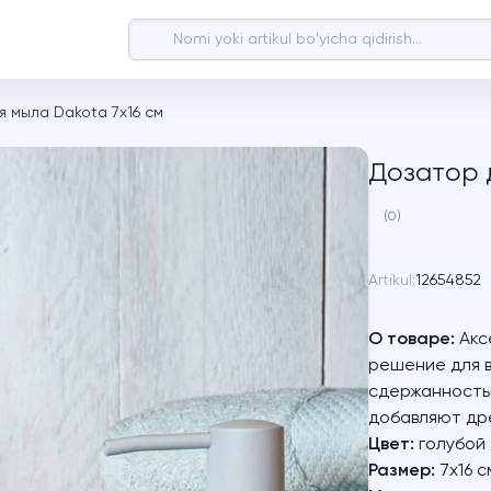
я мыла Dakota 7х16 см
Дозатор 
(0)
Artikul:
12654852
О товаре:
Акс
решение для 
сдержанностью
добавляют дре
Цвет:
голубой
Размер:
7х16 с