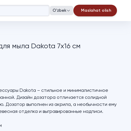
O'zbek
Maslahat olish
для мыла Dakota 7х16 см
ессуары Dakota – стильное и минималистичное
ванной. Дизайн дозатора отличается солидной
. Дозатор выполнен из акрила, а необычности ему
весная отделка и выгравированные надписи.
м