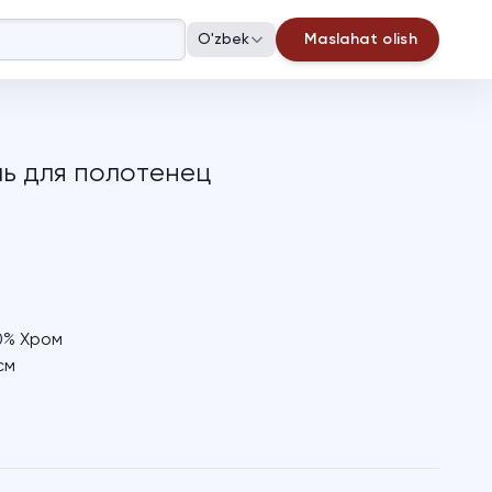
O'zbek
Maslahat olish
ь для полотенец
0% Хром
см