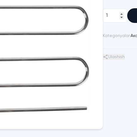
Kategoriyalar:
Ак
Ulashish