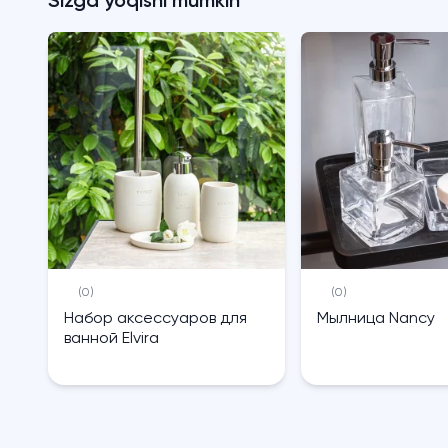
Sizga yoqishi mumkin
(0)
(0)
Набор аксессуаров для
Мылница Nancy
ванной Elvira