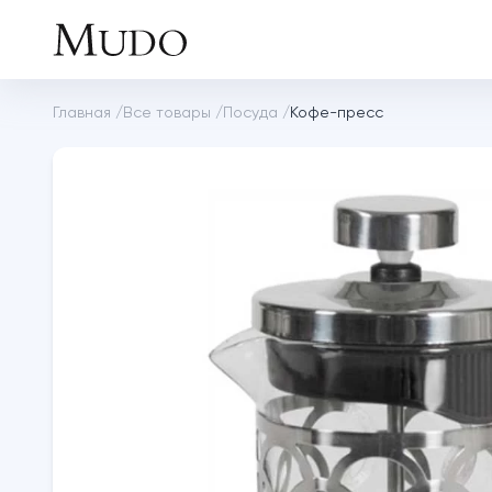
Главная
/
Все товары
/
Посуда
/
Кофе-пресс