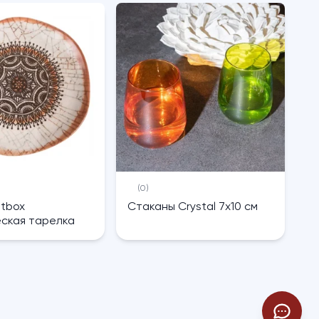
(0)
htbox
Cтаканы Crystal 7х10 см
ская тарелка