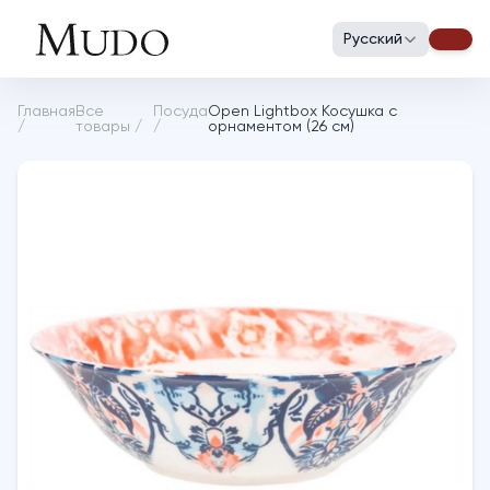
Русский
Главная
Все
Посуда
Open Lightbox Косушка с
/
товары
/
/
орнаментом (26 см)