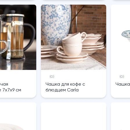
(0)
(0)
 чая
Чашка для кофе с
Чашка
e 7х7х9 см
блюдцем Carla