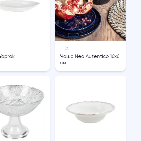
(0)
Yaprak
Чаша Neo Autentico 16х6
см