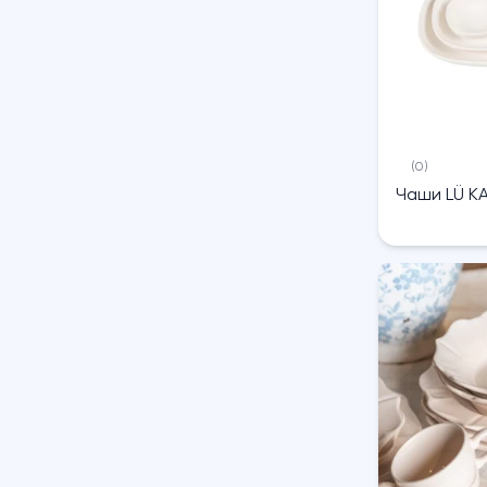
(0)
Чаши LÜ K