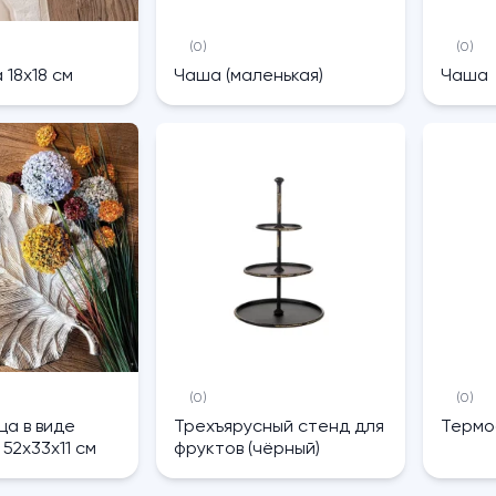
(0)
(0)
 18х18 см
Чаша (маленькая)
Чаша
(0)
(0)
ца в виде
Трехъярусный стенд для
Термос
 52х33х11 см
фруктов (чёрный)