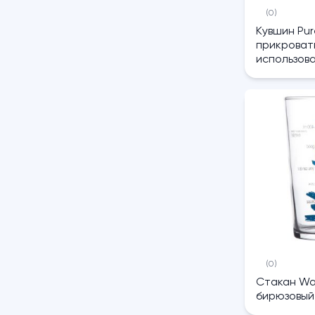
(0)
Кувшин Pur
прикроват
использова
(0)
Стакан Wa
бирюзовый,