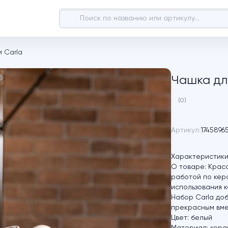
 Carla
Чашка дл
(0)
Артикул:
1745896
Характеристики
О товаре:
Красо
работой по кера
использования к
Набор Carla до
прекрасным вме
Цвет:
белый