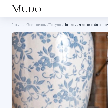
Главная
/
Все товары
/
Посуда
/
Чашка для кофе с блюдцем