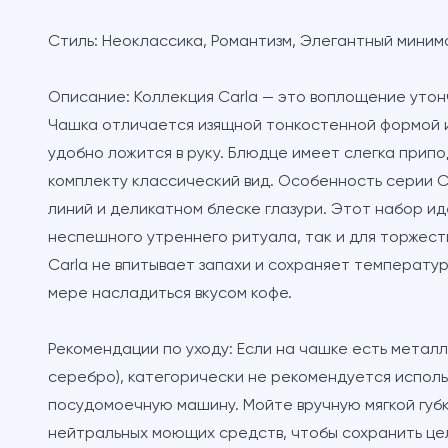
Стиль:
Неоклассика, Романтизм, Элегантный миним
Описание:
Коллекция Carla — это воплощение утон
Чашка отличается изящной тонкостенной формой и
удобно ложится в руку. Блюдце имеет слегка прип
комплекту классический вид. Особенность серии C
линий и деликатном блеске глазури. Этот набор ид
неспешного утреннего ритуала, так и для торжес
Carla не впитывает запахи и сохраняет температур
мере насладиться вкусом кофе.
Рекомендации по уходу:
Если на чашке есть металл
серебро),
категорически не рекомендуется
исполь
посудомоечную машину. Мойте вручную мягкой губк
нейтральных моющих средств, чтобы сохранить це