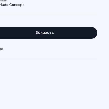
мика
Mudo Concept
Заказать
да