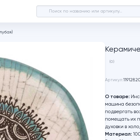
лубая)
Керамиче
(0)
Артикул:
1191282
О товаре:
Инс
машина безопа
подвергать во
помещать их п
духовки в холо
Материал:
10