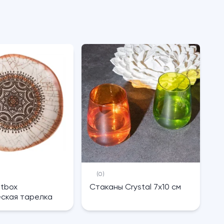
(0)
htbox
Cтаканы Crystal 7х10 см
ская тарелка