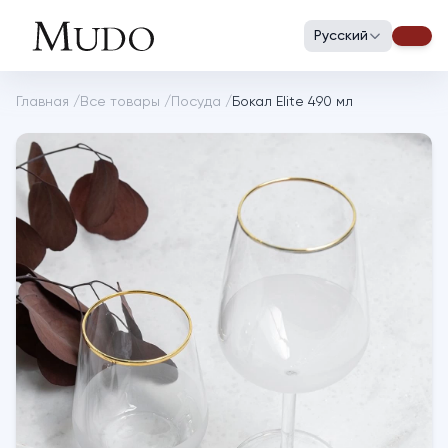
Русский
Главная
/
Все товары
/
Посуда
/
Бокал Elite 490 мл