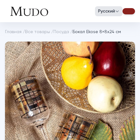
Русский
Главная
/
Все товары
/
Посуда
/
Бокал Ekose 8×8х24 см