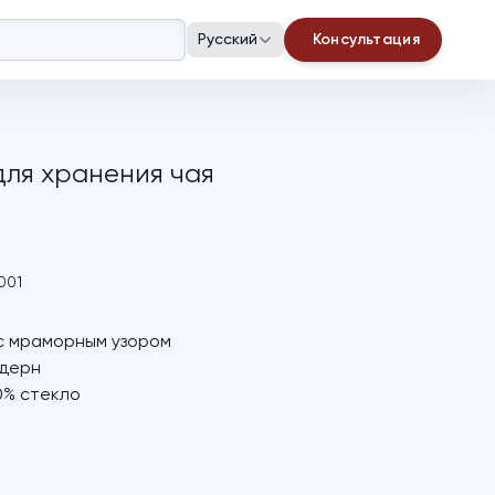
Русский
Консультация
для хранения чая
001
с мраморным узором
дерн
0% стекло