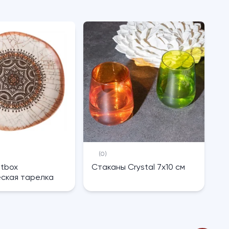
(0)
htbox
Cтаканы Crystal 7х10 см
ская тарелка