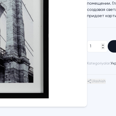
помещении. Гл
создавая свет
придает карт
Kategoriyalar:
Ук
Ulashish