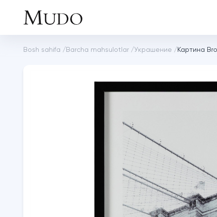
Bosh sahifa
/
Barcha mahsulotlar
/
Украшение
/
Картина Bro