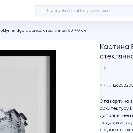
oklyn Bridge в рамке, стеклянная, 60×90 см
Картина B
стеклянна
(0)
Artikul:
12620820
Эта картина 
архитектуру Б
дополнением к
Подчеркивая 
создает спок