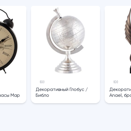
(0)
(0)
Декоративный Глобус /
Декорати
часы Map
Библо
Anael, бр