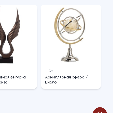
(0)
вная фигурка
Армиллярная сфера /
онза
Библо