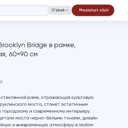
O'zbek
Maslahat olish
rooklyn Bridge в рамке,
я, 60×90 см
01
в стеклянной раме, отражающая культовую
руклинского моста, станет эстетичным
 городскому и современному интерьеру.
детали моста черно-белыми тонами, дизайн
ойную и вневременную атмосферу в любом