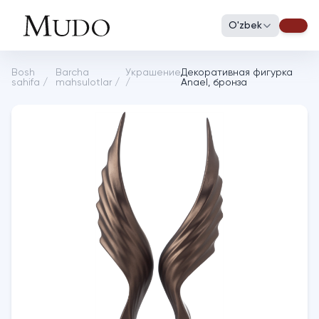
O'zbek
Bosh
Barcha
Украшение
Декоративная фигурка
sahifa
/
mahsulotlar
/
/
Anael, бронза