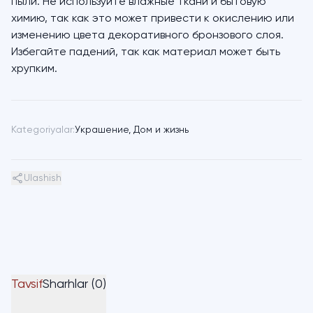
пыли. Не используйте влажные ткани и бытовую
химию, так как это может привести к окислению или
изменению цвета декоративного бронзового слоя.
Избегайте падений, так как материал может быть
хрупким.
Kategoriyalar:
Украшение
,
Дом и жизнь
Ulashish
Tavsif
Sharhlar (0)