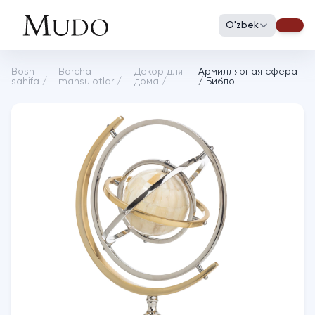
O'zbek
Bosh
Barcha
Декор для
Армиллярная сфера
sahifa
/
mahsulotlar
/
дома
/
/ Библо