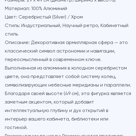
Размеры:
29 x 49 см (диаметр/ширина х высота)
Материал:
100% Алюминий
Цвет:
Серебристый (Silver) / Хром
Стиль:
Индустриальный, Научный ретро, Кабинетный
стиль
Описание:
Декоративная армиллярная сфера — это
классический символ астрономии и навигации,
переосмысленный в современном ключе.
Выполненная из алюминия в холодном серебристом
цвете, она представляет собой систему колец,
символизирующих небесные меридианы и параллели.
Благодаря своей высоте (49 см), эта фигурка является
заметным акцентом, который добавит
интеллектуальную глубину и дух открытий в
интерьер вашего кабинета, библиотеки или
гостиной.