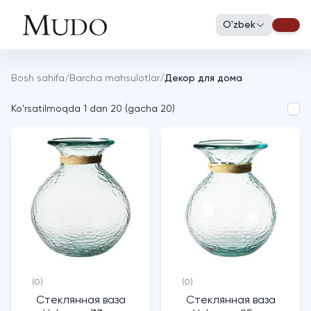
O'zbek
Bosh sahifa
/
Barcha mahsulotlar
/
Декор для дома
Ko'rsatilmoqda
1
dan
20
(
gacha
20
)
(0)
(0)
Стеклянная ваза
Стеклянная ваза