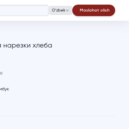
O'zbek
Maslahat olish
я нарезки хлеба
01
мбук