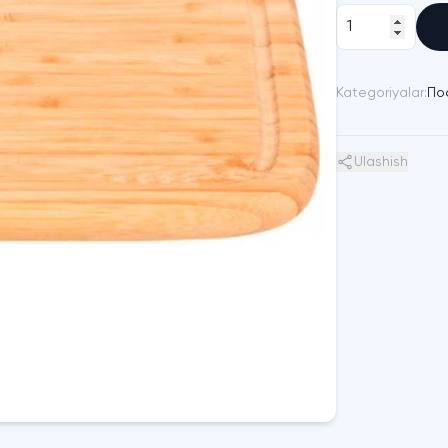
Kategoriyalar:
По
Ulashish