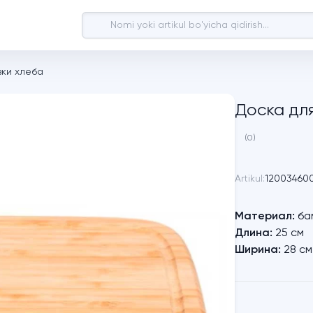
зки хлеба
Доска дл
(0)
Artikul:
12003460
Материал:
ба
Длина:
25 см
Ширина:
28 см