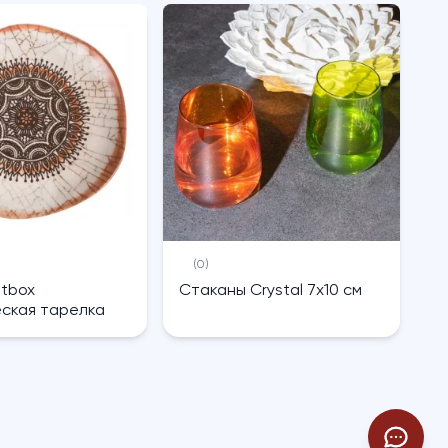
(0)
htbox
Cтаканы Crystal 7х10 см
ская тарелка