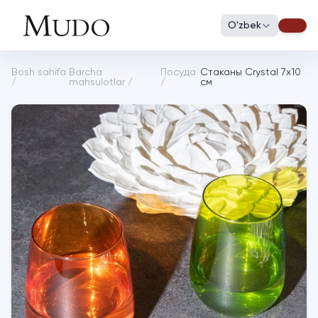
O'zbek
Bosh sahifa
Barcha
Посуда
Cтаканы Crystal 7х10
/
mahsulotlar
/
/
см