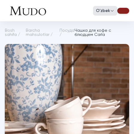
O'zbek
Bosh
Barcha
Посуда
Чашка для кофе с
sahifa
/
mahsulotlar
/
/
блюдцем Carla