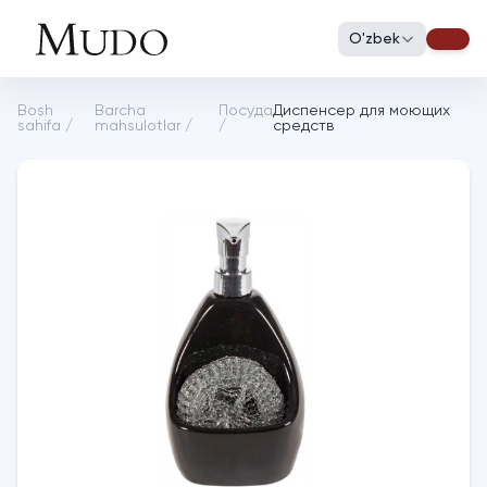
O'zbek
Bosh
Barcha
Посуда
Диспенсер для моющих
sahifa
/
mahsulotlar
/
/
средств