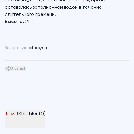
рекомендуется, чтобы часть резервуара не
оставалась заполненной водой в течение
длительного времени.
Высота:
21
Kategoriyalar:
Посуда
Ulashish
Tavsif
Sharhlar (0)