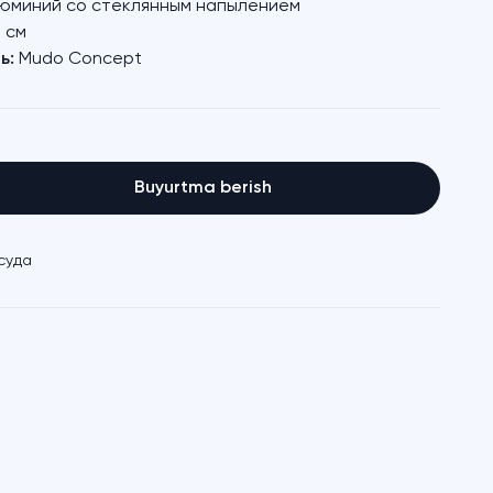
юминий со стеклянным напылением
 см
ь:
Mudo Concept
Buyurtma berish
суда