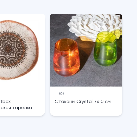
(0)
htbox
Cтаканы Crystal 7х10 см
ская тарелка