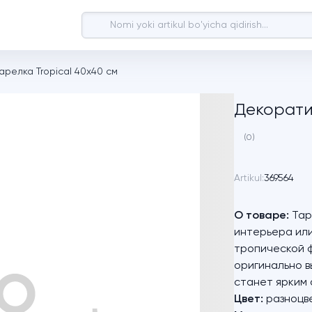
арелка Tropical 40х40 см
Декорати
(0)
Artikul:
369564
О товаре:
Тар
интерьера ил
тропической ф
оригинально в
станет ярким 
Цвет:
разноцв