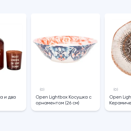
(0)
(0)
а и два
Open Lightbox Косушка с
Open Lig
орнаментом (26 см)
Керамиче