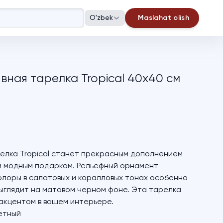
O'zbek
Maslahat olish
вная тарелка Tropical 40х40 см
елка Tropical станет прекрасным дополнением
и модным подарком. Рельефный орнамент
лоры в салатовых и коралловых тонах особенно
ыглядит на матовом черном фоне. Эта тарелка
акцентом в вашем интерьере.
етный