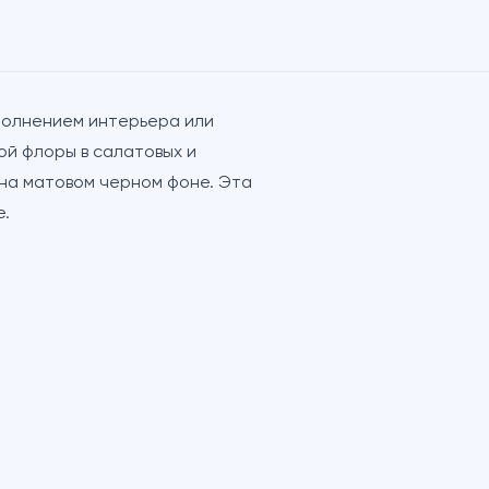
полнением интерьера или
й флоры в салатовых и
 на матовом черном фоне. Эта
е.