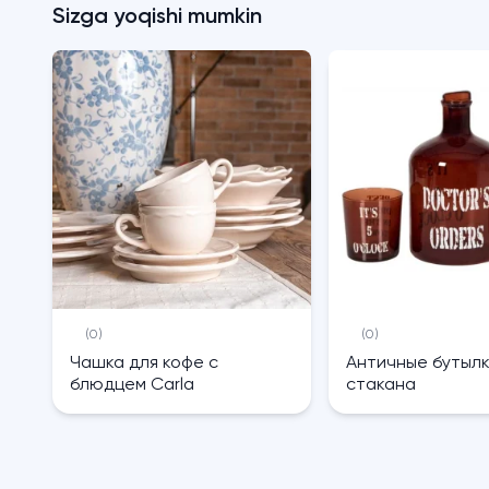
Sizga yoqishi mumkin
(0)
(0)
Чашка для кофе с
Античные бутылк
блюдцем Carla
стакана