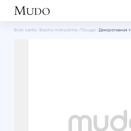
Bosh sahifa
/
Barcha mahsulotlar
/
Посуда
/
Декоративная т