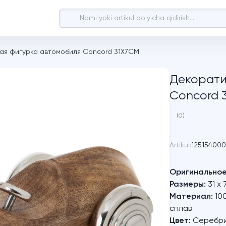
ая фигурка автомобиля Concord 31X7CM
Декорати
Concord 
(0)
Artikul:
125154000
Оригинальное
Размеры:
31 x 
Материал:
10
сплав
Цвет:
Серебрис