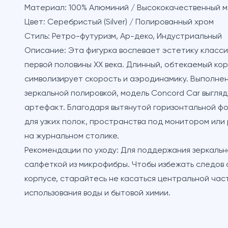
Материал:
100% Алюминий / Высококачественный м
Цвет:
Серебристый (Silver) / Полированный хром
Стиль:
Ретро-футуризм, Ар-деко, Индустриальный
Описание:
Эта фигурка воспевает эстетику класси
первой половины XX века. Длинный, обтекаемый корп
символизирует скорость и аэродинамику. Выполнен
зеркальной полировкой, модель Concord Car выгля
артефакт. Благодаря вытянутой горизонтальной ф
для узких полок, пространства под монитором или
на журнальном столике.
Рекомендации по уходу:
Для поддержания зеркальн
салфеткой из микрофибры. Чтобы избежать следов 
корпусе, старайтесь не касаться центральной час
использования воды и бытовой химии.