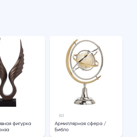
(0)
вная фигурка
Армиллярная сфера /
онза
Библо