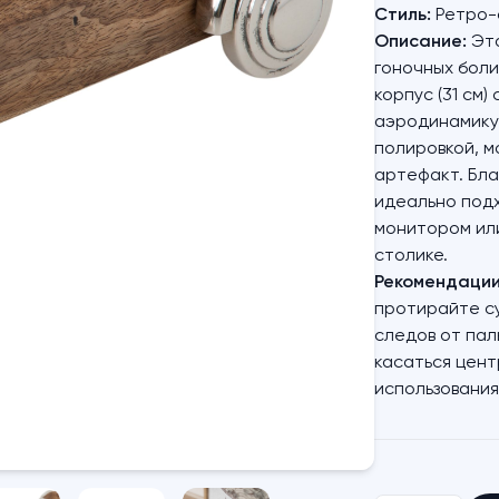
Стиль:
Ретро-ф
Описание:
Эта
гоночных боли
корпус (31 см
аэродинамику.
полировкой, м
артефакт. Бла
идеально подх
монитором или
столике.
Рекомендации 
протирайте су
следов от пал
касаться цент
использования