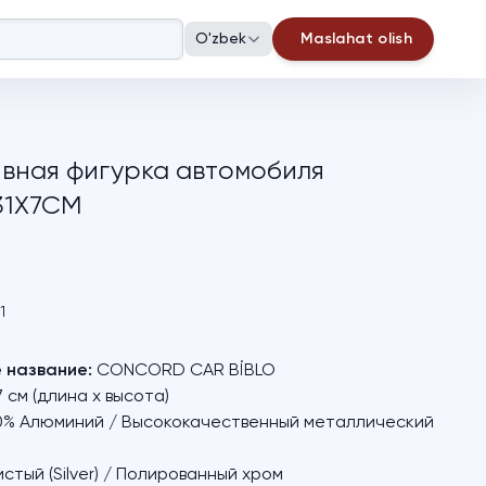
O'zbek
Maslahat olish
вная фигурка автомобиля
31X7CM
1
 название:
CONCORD CAR BİBLO
7 см (длина х высота)
0% Алюминий / Высококачественный металлический
тый (Silver) / Полированный хром