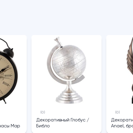
(0)
(0)
Декоративный Глобус /
Декорати
часы Map
Библо
Anael, бр