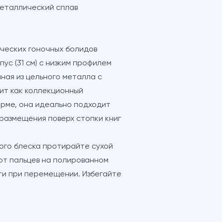
еталлический сплав
ческих гоночных болидов
ус (31 см) с низким профилем
ная из цельного металла с
дит как коллекционный
орме, она идеально подходит
 размещения поверх стопки книг
ого блеска протирайте сухой
от пальцев на полированном
ти при перемещении. Избегайте