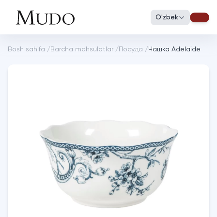
O'zbek
Bosh sahifa
/
Barcha mahsulotlar
/
Посуда
/
Чашка Adelaide