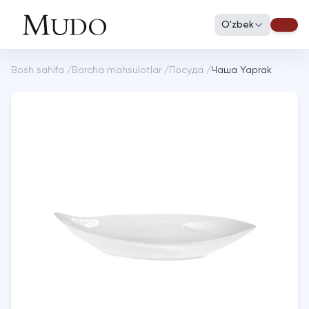
O'zbek
Bosh sahifa
/
Barcha mahsulotlar
/
Посуда
/
Чаша Yaprak