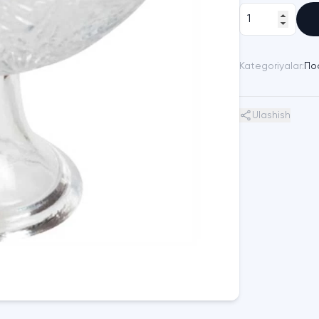
Kategoriyalar:
По
Ulashish