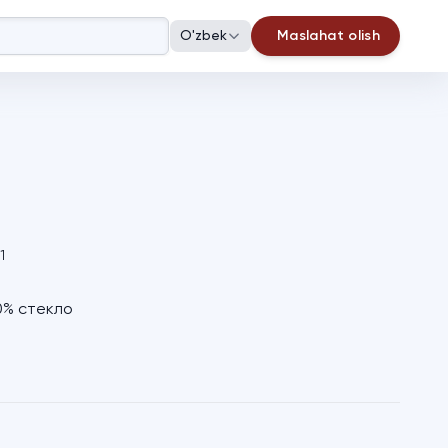
O'zbek
Maslahat olish
1
0% стекло