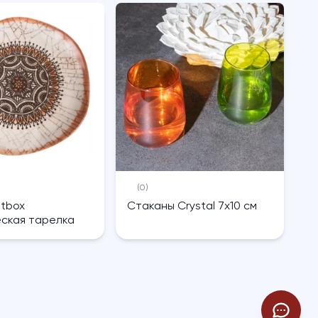
(0)
htbox
Cтаканы Crystal 7х10 см
ская тарелка