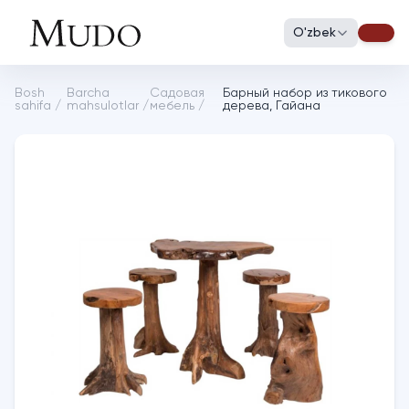
O'zbek
Bosh
Barcha
Садовая
Барный набор из тикового
sahifa
/
mahsulotlar
/
мебель
/
дерева, Гайана