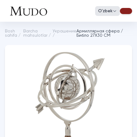
O'zbek
Bosh
Barcha
Украшение
Армиллярная сфера /
sahifa
/
mahsulotlar
/
/
Библо 27X30 CM