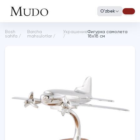
O'zbek
Bosh
Barcha
Украшение
Фигурка самолета
sahifa
/
mahsulotlar
/
/
18х18 см