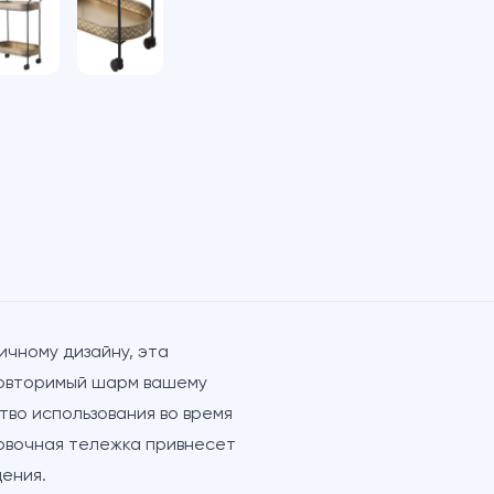
чному дизайну, эта
повторимый шарм вашему
во использования во время
ровочная тележка привнесет
ения.