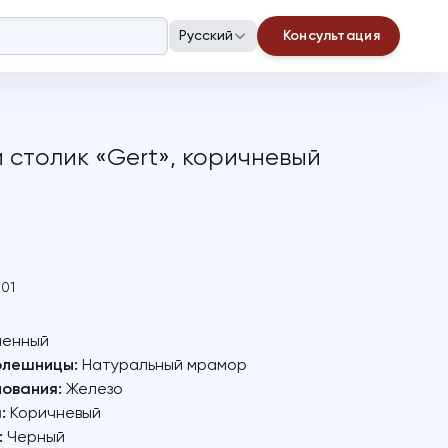
Русский
Консультация
 столик «Gert», коричневый
001
енный
олешницы:
Натуральный мрамор
ования:
Железо
:
Коричневый
:
Черный