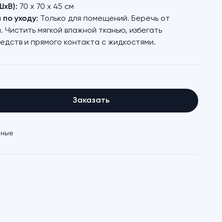
ШхВ):
70 х 70 х 45 см
по уходу:
Только для помещений. Беречь от
. Чистить мягкой влажной тканью, избегать
едств и прямого контакта с жидкостями.
Заказать
иные