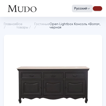
Русский
Главная
Все
Гостиные
Open Lightbox Консоль «Borra»,
/
товары
/
/
черная