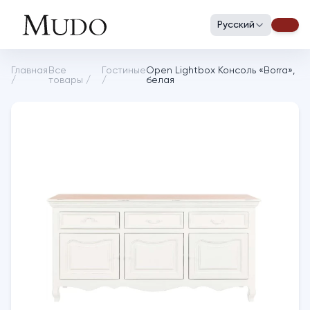
Русский
Главная
Все
Гостиные
Open Lightbox Консоль «Borra»,
/
товары
/
/
белая