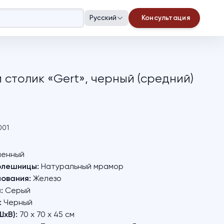
Русский
Консультация
 столик «Gert», черный (средний)
001
енный
олешницы:
Натуральный мрамор
ования:
Железо
:
Серый
:
Черный
ШхВ):
70 х 70 х 45 см