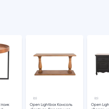
(0)
(0)
тлоик
Open Lightbox Консоль
Open Lig