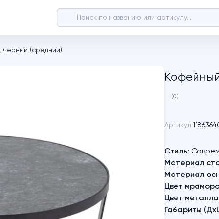
, черный (средний)
Кофейный
(0)
Артикул:
1186364
Стиль:
Соврем
Материал ст
Материал осн
Цвет мрамора
Цвет металла
Габариты (Дх