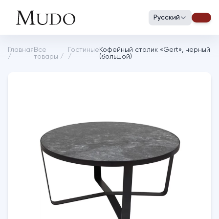
Русский
Главная
Все
Гостиные
Кофейный столик «Gert», черный
/
товары
/
/
(большой)