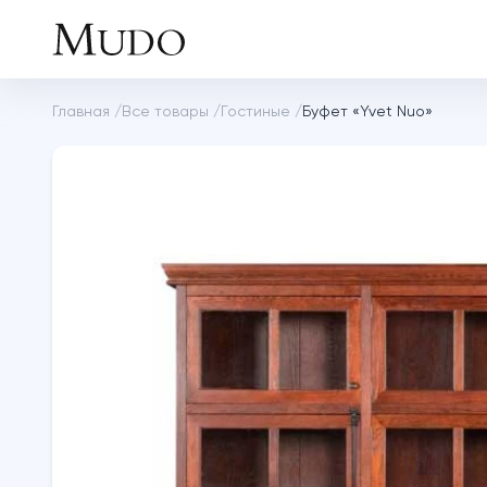
Главная
/
Все товары
/
Гостиные
/
Буфет «Yvet Nuo»