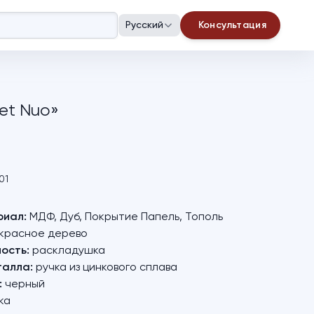
Русский
Консультация
et Nuo»
01
риал:
МДФ, Дуб, Покрытие Папель, Тополь
красное дерево
ость:
раскладушка
талла:
ручка из цинкового сплава
:
черный
ка