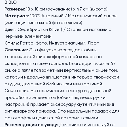
BİBLO
Размеры:
18 x 18 см (основание) х 47 см (высота)
Материал:
100% Алюминий / Металлический сплав
(имитация винтажной фототехники)
Цвет:
Серебристый (Silver) / Стальной матовый с
черными элементами
Стиль:
Ретро-фото, Индустриальный, Лофт
Описание:
Эта фигурка воссоздает облик
классической широкоформатной камеры на
складном штативе-триподе. Благодаря высоте 47
см, она является заметным вертикальным акцентом,
который идеально впишется в интерьер творческой
студии, домашней библиотеки или гостиной.
Сочетание металлических текстур и детальной
проработки элементов (объектив, меха, ручки
настройки) придает аксессуару аутентичный вид
антикварного прибора. Это идеальный подарок для
фотографов и ценителей истории техники.
Рекомендации по уходу:
Для очистки используйте