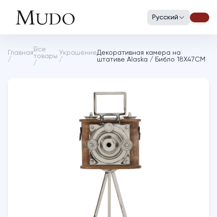
Русский
Все
Главная
Украшение
Декоративная камера на
товары
/
/
штативе Alaska / Библо 18X47CM
/