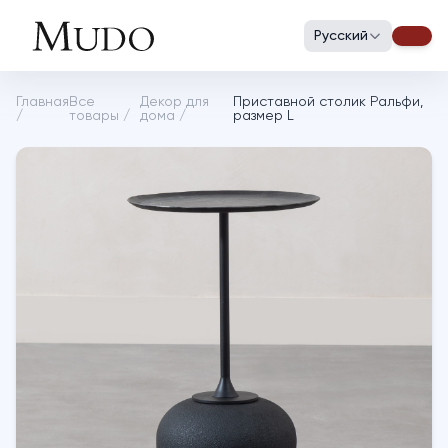
Русский
Главная
Все
Декор для
Приставной столик Ральфи,
/
товары
/
дома
/
размер L