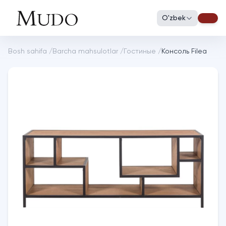
O'zbek
Bosh sahifa
/
Barcha mahsulotlar
/
Гостиные
/
Консоль Filea