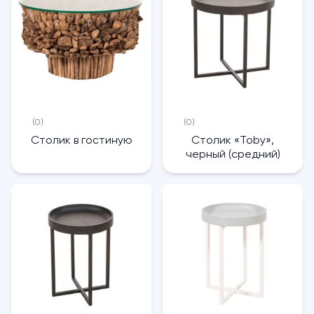
(0)
(0)
Столик в гостиную
Столик «Toby»,
черный (средний)