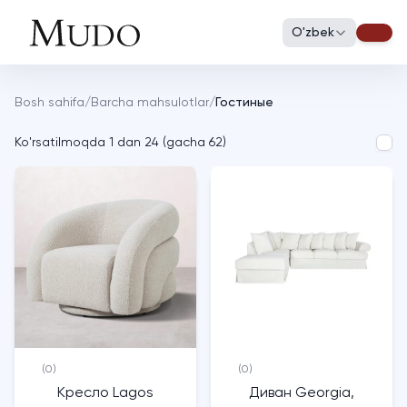
O'zbek
Bosh sahifa
/
Barcha mahsulotlar
/
Гостиные
Ko'rsatilmoqda
1
dan
24
(
gacha
62
)
(0)
(0)
Кресло Lagos
Диван Georgia,