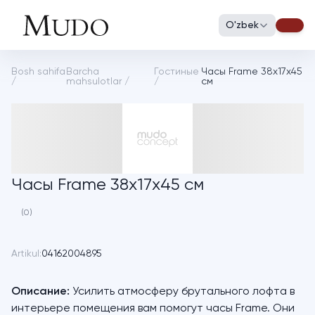
O'zbek
Bosh sahifa
Barcha
Гостиные
Часы Frame 38х17х45
/
mahsulotlar
/
/
см
Часы Frame 38х17х45 см
(0)
Artikul:
04162004895
Описание:
Усилить атмосферу брутального лофта в
интерьере помещения вам помогут часы Frame. Они