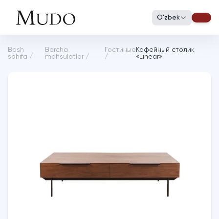
O'zbek
Bosh
Barcha
Гостиные
Кофейный столик
sahifa
/
mahsulotlar
/
/
«Linear»