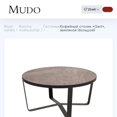
O'zbek
Bosh
Barcha
Гостиные
Кофейный столик «Gert»,
sahifa
/
mahsulotlar
/
/
земляной (большой)