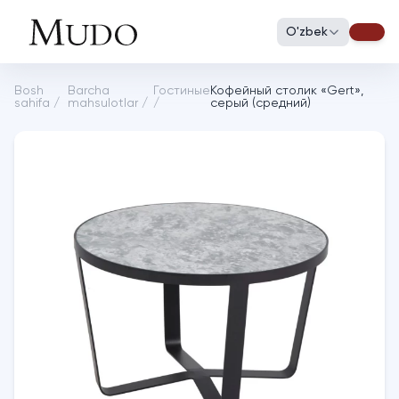
O'zbek
Bosh
Barcha
Гостиные
Кофейный столик «Gert»,
sahifa
/
mahsulotlar
/
/
серый (средний)