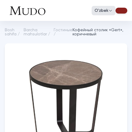
O'zbek
Bosh
Barcha
Гостиные
Кофейный столик «Gert»,
sahifa
/
mahsulotlar
/
/
коричневый