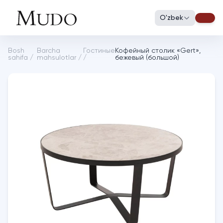
O'zbek
Bosh
Barcha
Гостиные
Кофейный столик «Gert»,
sahifa
/
mahsulotlar
/
/
бежевый (большой)