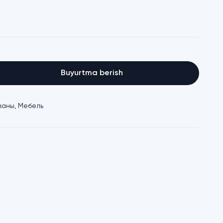
Buyurtma berish
ваны
,
Мебель