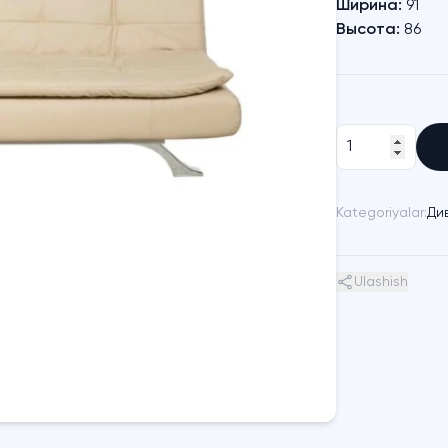
Ширина:
91
Высота:
86
Kategoriyalar:
Ди
Ulashish