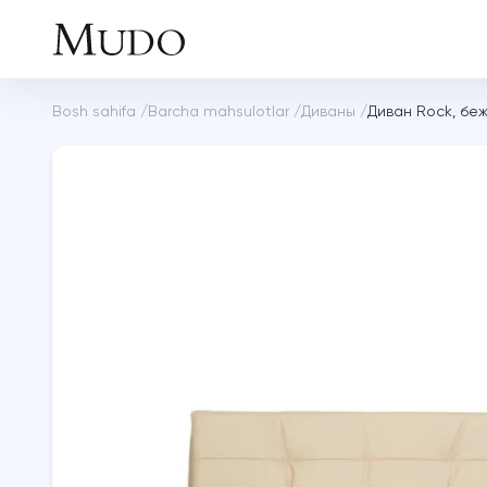
Bosh sahifa
/
Barcha mahsulotlar
/
Диваны
/
Диван Rock, бе