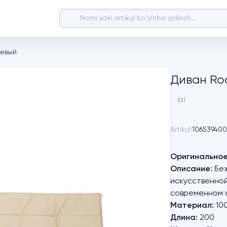
жевый
Диван Ro
(0)
Artikul:
106539400
Оригинальное
Описание:
Беж
искусственной
современном 
Материал:
100
Длина:
200